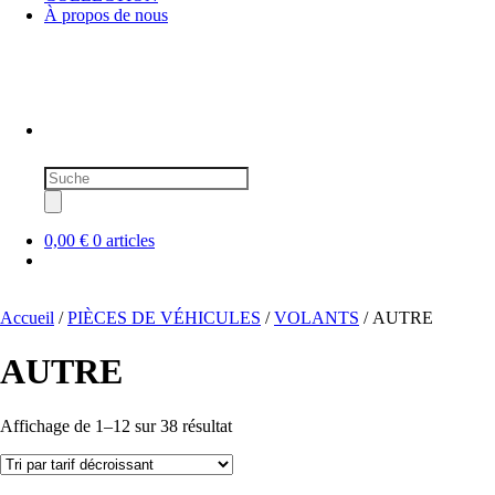
À propos de nous
Recherche
de
produits
0,00 €
0 articles
Accueil
/
PIÈCES DE VÉHICULES
/
VOLANTS
/ AUTRE
AUTRE
Trié
Affichage de 1–12 sur 38 résultat
par
prix
décroissant