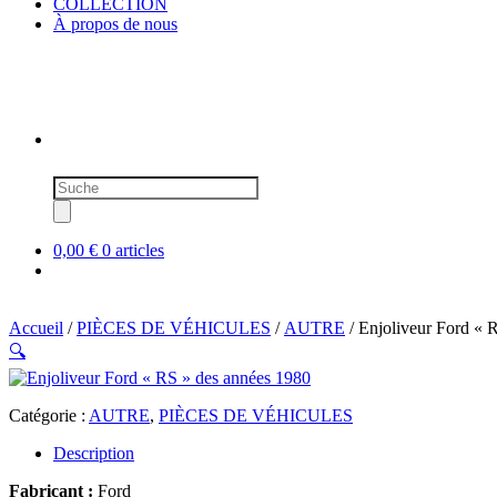
COLLECTION
À propos de nous
Recherche
de
produits
0,00 €
0 articles
Accueil
/
PIÈCES DE VÉHICULES
/
AUTRE
/ Enjoliveur Ford « 
🔍
Catégorie :
AUTRE
,
PIÈCES DE VÉHICULES
Description
Fabricant :
Ford