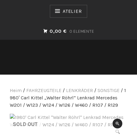
Zum
Inhalt
ATELIER
springen
0,00 €
0 ELEMENTE
Heim
/
FAHRZEUGTEILE
/
LENKRÄDER
/
SONSTIGE
/ 1
980′ Carl Kittel „Walter Röhrl“ Lenkrad Mercedes
W201 / W123 / W124 / W126 / W460 / R107 / R129
SOLD OUT
🔍