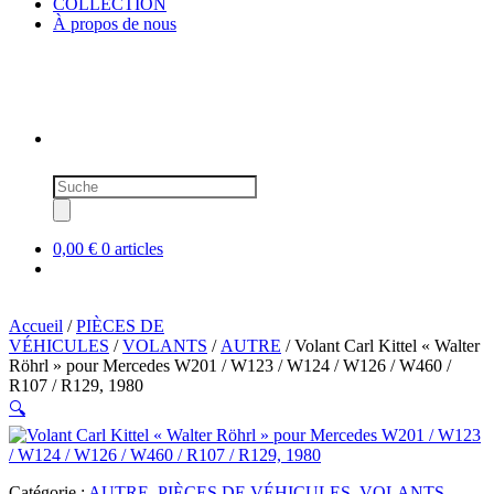
COLLECTION
À propos de nous
Recherche
de
produits
0,00 €
0 articles
Accueil
/
PIÈCES DE
VÉHICULES
/
VOLANTS
/
AUTRE
/ Volant Carl Kittel « Walter
Röhrl » pour Mercedes W201 / W123 / W124 / W126 / W460 /
R107 / R129, 1980
🔍
Catégorie :
AUTRE
,
PIÈCES DE VÉHICULES
,
VOLANTS