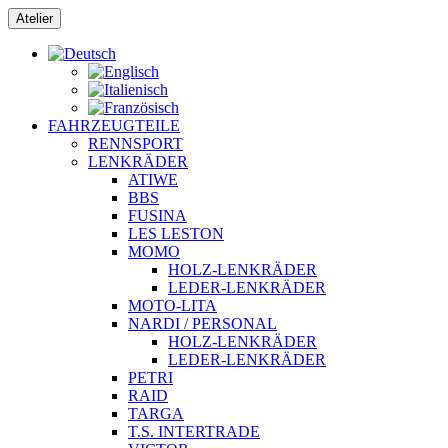
Zum
Atelier
Inhalt
springen
FAHRZEUGTEILE
RENNSPORT
LENKRÄDER
ATIWE
BBS
FUSINA
LES LESTON
MOMO
HOLZ-LENKRÄDER
LEDER-LENKRÄDER
MOTO-LITA
NARDI / PERSONAL
HOLZ-LENKRÄDER
LEDER-LENKRÄDER
PETRI
RAID
TARGA
T.S. INTERTRADE