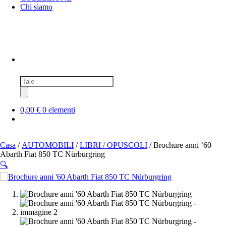
Chi siamo
Ricerca
prodotti
0,00 €
0 elementi
Casa
/
AUTOMOBILI
/
LIBRI / OPUSCOLI
/ Brochure anni ’60
Abarth Fiat 850 TC Nürburgring
🔍
SOLD OUT