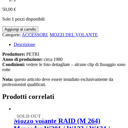
50,00
€
Solo 1 pezzi disponibili
1980
Aggiungi al carrello
2x
Categorie:
ACCESSORI
,
MOZZI DEL VOLANTE
Coprimozzo
PETRI
Descrizione
per
volante
Produttore:
PETRI
BMW
Anno di produzione:
circa 1980
quantità
Condizioni:
vedere le foto dettagliate – alcune clip di fissaggio sono
rotte
Nota:
questo articolo deve essere installato esclusivamente da
professionisti qualificati.
Prodotti correlati
SOLD OUT
Mozzo volante RAID (M 264)