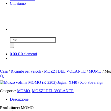
Chi siamo
Ricerca
prodotti
0,00 €
0 elementi
Casa
/
Ricambi per veicoli
/
MOZZI DEL VOLANTE
/
MOMO
/ Moz
🔍
Categorie:
MOMO
,
MOZZI DEL VOLANTE
Descrizione
Produttore:
MOMO