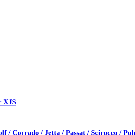
r XJS
 Corrado / Jetta / Passat / Scirocco / Pol