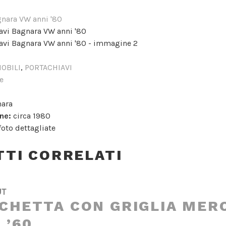
OBILI
,
PORTACHIAVI
e
ara
ne:
circa 1980
foto dettagliate
TI CORRELATI
UT
SCHETTA CON GRIGLIA MER
 ’60