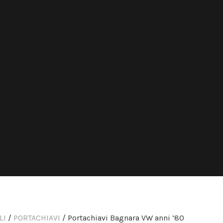
LI
/
PORTACHIAVI
/ Portachiavi Bagnara VW anni ’80