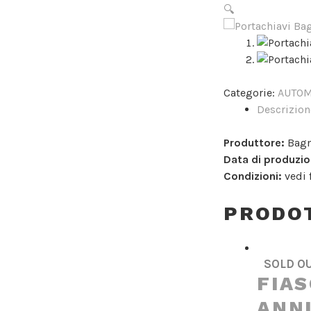
🔍
SOLD OUT
Categorie:
AUTOM
Descrizion
Produttore:
Bagn
Data di produzio
Condizioni:
vedi 
PRODOT
SOLD O
FIA
ANNI