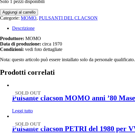
Solo 1 pezzi disponibili
Pulsante
Aggiungi al carrello
clacson
Categorie:
MOMO
,
PULSANTI DEL CLACSON
MOMO
anni
Descrizione
'70
Fiat
Produttore:
MOMO
500
Data di produzione:
circa 1970
/
Condizioni:
vedi foto dettagliate
600
Nota: questo articolo può essere installato solo da personale qualificato.
/
124
Prodotti correlati
/
850
quantità
SOLD OUT
Pulsante clacson MOMO anni ’80 Maser
Leggi tutto
SOLD OUT
Pulsante clacson PETRI del 1980 per V