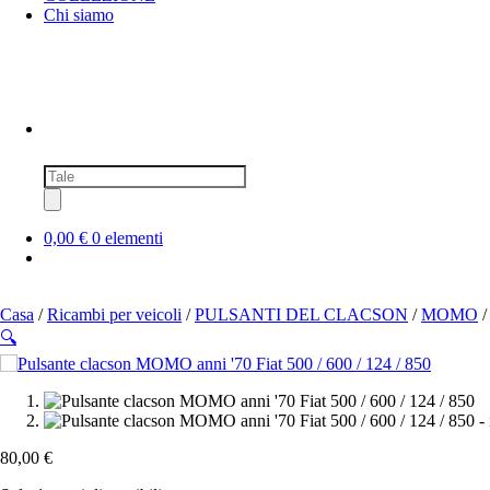
Chi siamo
Ricerca
prodotti
0,00 €
0 elementi
Casa
/
Ricambi per veicoli
/
PULSANTI DEL CLACSON
/
MOMO
/
🔍
80,00
€