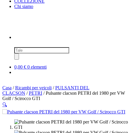
COLLEZIONE
Chi siamo
Ricerca
prodotti
0,00 €
0 elementi
Casa
/
Ricambi per veicoli
/
PULSANTI DEL
CLACSON
/
PETRI
/ Pulsante clacson PETRI del 1980 per VW
Golf / Scirocco GTI
🔍
SOLD OUT