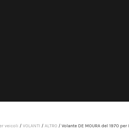
r veicoli
/
VOLANTI
/
ALTRO
/ Volante DE MOURA del 1970 per 