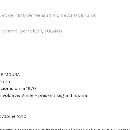
,
Ricambi per veicoli
,
VOLANTI
E MOURA
5 mm
uzione:
circa 1970
l volante:
Vinile – presenti segni di usura
t Alpine A310