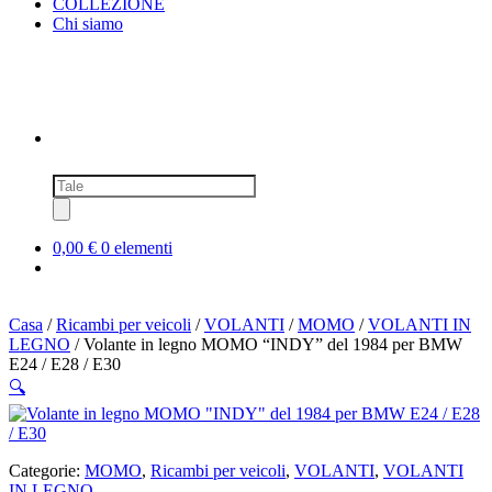
COLLEZIONE
Chi siamo
Ricerca
prodotti
0,00 €
0 elementi
Casa
/
Ricambi per veicoli
/
VOLANTI
/
MOMO
/
VOLANTI IN
LEGNO
/ Volante in legno MOMO “INDY” del 1984 per BMW
E24 / E28 / E30
🔍
Categorie:
MOMO
,
Ricambi per veicoli
,
VOLANTI
,
VOLANTI
IN LEGNO