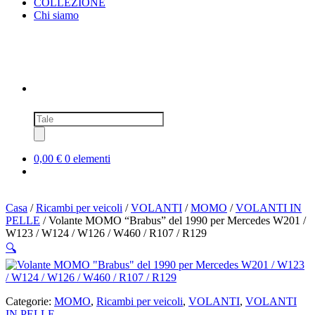
COLLEZIONE
Chi siamo
Ricerca
prodotti
0,00 €
0 elementi
Casa
/
Ricambi per veicoli
/
VOLANTI
/
MOMO
/
VOLANTI IN
PELLE
/ Volante MOMO “Brabus” del 1990 per Mercedes W201 /
W123 / W124 / W126 / W460 / R107 / R129
🔍
Categorie:
MOMO
,
Ricambi per veicoli
,
VOLANTI
,
VOLANTI
IN PELLE