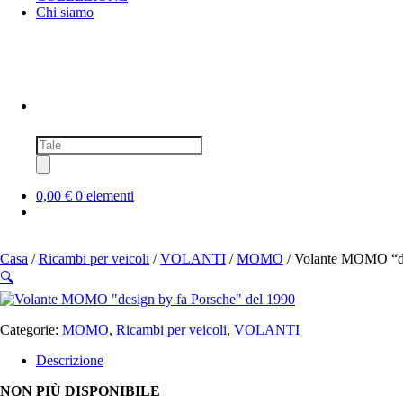
Chi siamo
Ricerca
prodotti
0,00 €
0 elementi
Casa
/
Ricambi per veicoli
/
VOLANTI
/
MOMO
/ Volante MOMO “de
🔍
Categorie:
MOMO
,
Ricambi per veicoli
,
VOLANTI
Descrizione
NON PIÙ DISPONIBILE