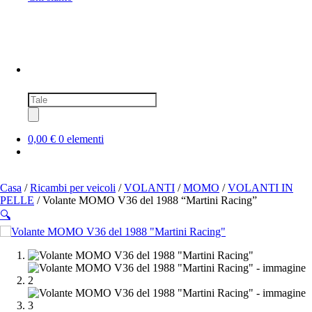
Ricerca
prodotti
0,00 €
0 elementi
Casa
/
Ricambi per veicoli
/
VOLANTI
/
MOMO
/
VOLANTI IN
PELLE
/ Volante MOMO V36 del 1988 “Martini Racing”
🔍
SOLD OUT