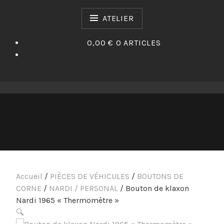
Passer
au
ATELIER
contenu
0,00 €
0 ARTICLES
Accueil
/
PIÈCES DE VÉHICULES
/
BOUTONS DE
CORNE
/
NARDI / PERSONAL
/ Bouton de klaxon
Nardi 1965 « Thermomètre »
🔍