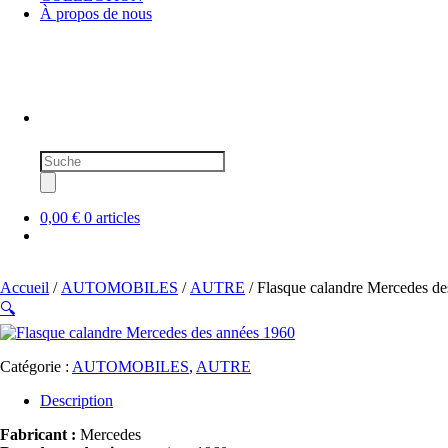
À propos de nous
Recherche
de
produits
0,00 €
0 articles
Accueil
/
AUTOMOBILES
/
AUTRE
/ Flasque calandre Mercedes d
🔍
Catégorie :
AUTOMOBILES
,
AUTRE
Description
Fabricant :
Mercedes