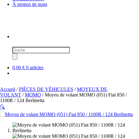
À propos de nous
Recherche
de
produits
0,00 €
0 articles
Accueil
/
PIÈCES DE VÉHICULES
/
MOYEUX DE
VOLANT
/
MOMO
/ Moyeu de volant MOMO (051) Fiat 850 /
1100R / 124 Berlinetta
🔍
SOLD OUT