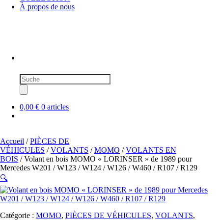
À propos de nous
Recherche
de
produits
0,00 €
0 articles
Accueil
/
PIÈCES DE
VÉHICULES
/
VOLANTS
/
MOMO
/
VOLANTS EN
BOIS
/ Volant en bois MOMO « LORINSER » de 1989 pour
Mercedes W201 / W123 / W124 / W126 / W460 / R107 / R129
🔍
Catégorie :
MOMO
,
PIÈCES DE VÉHICULES
,
VOLANTS
,