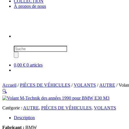
COLLECTION
À propos de nous
Recherche
de
produits
0,00 €
0 articles
Accueil
/
PIÈCES DE VÉHICULES
/
VOLANTS
/
AUTRE
/ Vola
🔍
Catégorie :
AUTRE
,
PIÈCES DE VÉHICULES
,
VOLANTS
Description
Fabricant :
BMW