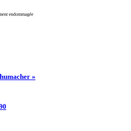
llement endommagée
chumacher »
90