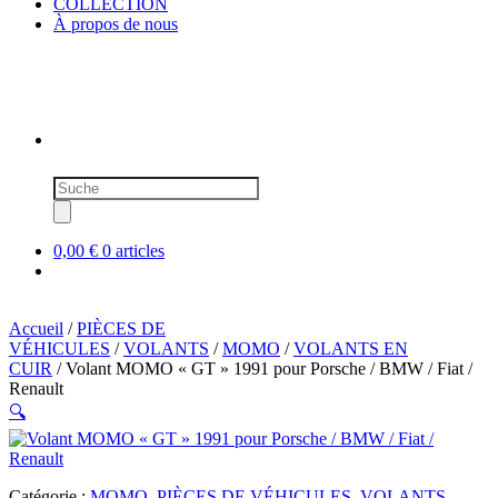
COLLECTION
À propos de nous
Recherche
de
produits
0,00 €
0 articles
Accueil
/
PIÈCES DE
VÉHICULES
/
VOLANTS
/
MOMO
/
VOLANTS EN
CUIR
/ Volant MOMO « GT » 1991 pour Porsche / BMW / Fiat /
Renault
🔍
Catégorie :
MOMO
,
PIÈCES DE VÉHICULES
,
VOLANTS
,