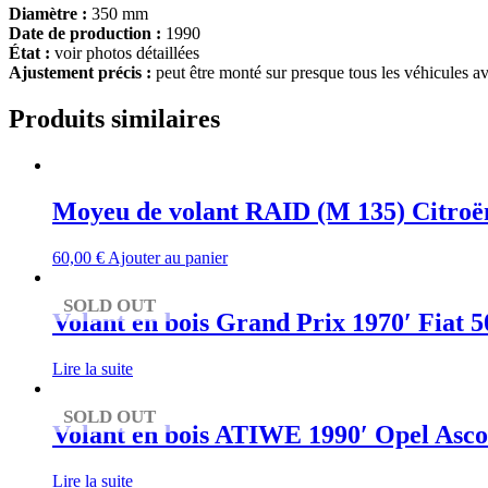
Diamètre :
350 mm
Date de production :
1990
État :
voir photos détaillées
Ajustement précis :
peut être monté sur presque tous les véhicules a
Produits similaires
Moyeu de volant RAID (M 135) Citro
60,00
€
Ajouter au panier
SOLD OUT
Volant en bois Grand Prix 1970′ Fiat 50
Lire la suite
SOLD OUT
Volant en bois ATIWE 1990′ Opel Ascon
Lire la suite