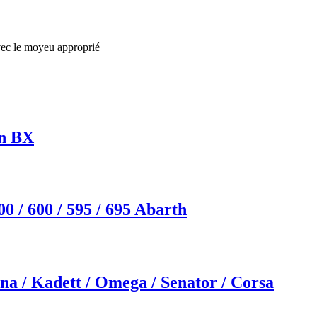
vec le moyeu approprié
ën BX
0 / 600 / 595 / 695 Abarth
a / Kadett / Omega / Senator / Corsa