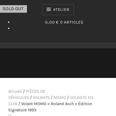
Passer
SOLD OUT
au
ATELIER
contenu
0,00 €
0 ARTICLES
Accueil
/
PIÈCES DE
VÉHICULES
/
VOLANTS
/
MOMO
/
VOLANTS EN
CUIR
/ Volant MOMO « Roland Asch » Édition
Signature 1993