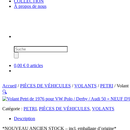
COLLECTION
À propos de nous
Recherche
de
produits
0,00 €
0 articles
Accueil
/
PIÈCES DE VÉHICULES
/
VOLANTS
/
PETRI
/ Volant
🔍
Catégorie :
PETRI
,
PIÈCES DE VÉHICULES
,
VOLANTS
Description
*NOUVEAU ANCIEN STOCK – incl. emballage d’origine*