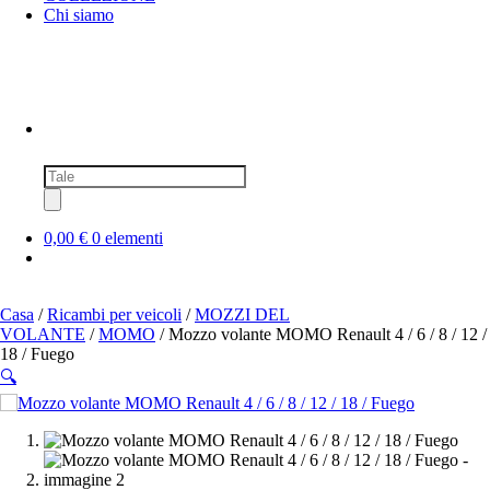
Chi siamo
Ricerca
prodotti
0,00 €
0 elementi
Casa
/
Ricambi per veicoli
/
MOZZI DEL
VOLANTE
/
MOMO
/ Mozzo volante MOMO Renault 4 / 6 / 8 / 12 /
18 / Fuego
🔍