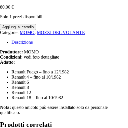
80,00
€
Solo 1 pezzi disponibili
Mozzo
Aggiungi al carrello
volante
Categorie:
MOMO
,
MOZZI DEL VOLANTE
MOMO
Renault
Descrizione
4
/
Produttore:
MOMO
6
Condizioni:
vedi foto dettagliate
/
Adatto:
8
Renault Fuego – fino a 12/1982
/
Renault 4 – fino al 10/1982
12
Renault 6
/
Renault 8
18
Renault 12
/
Renault 18 – fino al 10/1982
Fuego
quantità
Nota:
questo articolo può essere installato solo da personale
qualificato.
Prodotti correlati