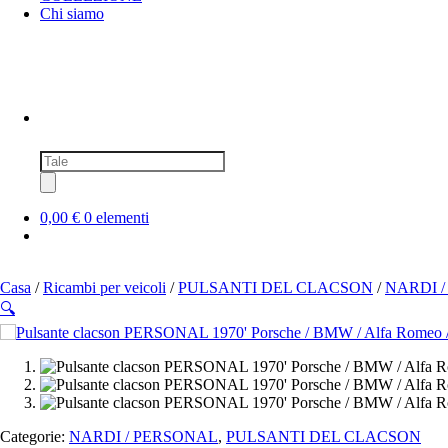
Chi siamo
Ricerca
prodotti
0,00 €
0 elementi
Casa
/
Ricambi per veicoli
/
PULSANTI DEL CLACSON
/
NARDI 
🔍
SOLD OUT
Categorie:
NARDI / PERSONAL
,
PULSANTI DEL CLACSON