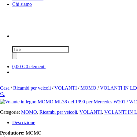
Chi siamo
Ricerca
prodotti
0,00 €
0 elementi
Casa
/
Ricambi per veicoli
/
VOLANTI
/
MOMO
/
VOLANTI IN L
🔍
Categorie:
MOMO
,
Ricambi per veicoli
,
VOLANTI
,
VOLANTI IN 
Descrizione
Produttore:
MOMO