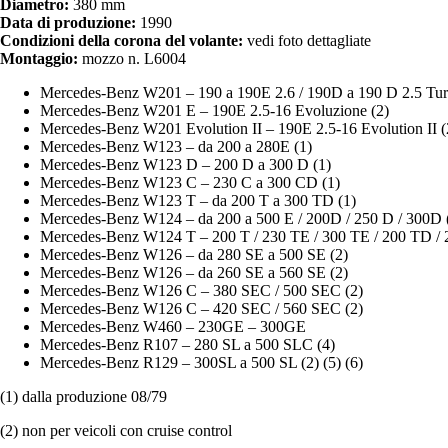
Diametro:
380 mm
Data di produzione:
1990
Condizioni della corona del volante:
vedi foto dettagliate
Montaggio:
mozzo n. L6004
Mercedes-Benz W201 – 190 a 190E 2.6 / 190D a 190 D 2.5 Tur
Mercedes-Benz W201 E – 190E 2.5-16 Evoluzione (2)
Mercedes-Benz W201 Evolution II – 190E 2.5-16 Evolution II (
Mercedes-Benz W123 – da 200 a 280E (1)
Mercedes-Benz W123 D – 200 D a 300 D (1)
Mercedes-Benz W123 C – 230 C a 300 CD (1)
Mercedes-Benz W123 T – da 200 T a 300 TD (1)
Mercedes-Benz W124 – da 200 a 500 E / 200D / 250 D / 300D (
Mercedes-Benz W124 T – 200 T / 230 TE / 300 TE / 200 TD / 2
Mercedes-Benz W126 – da 280 SE a 500 SE (2)
Mercedes-Benz W126 – da 260 SE a 560 SE (2)
Mercedes-Benz W126 C – 380 SEC / 500 SEC (2)
Mercedes-Benz W126 C – 420 SEC / 560 SEC (2)
Mercedes-Benz W460 – 230GE – 300GE
Mercedes-Benz R107 – 280 SL a 500 SLC (4)
Mercedes-Benz R129 – 300SL a 500 SL (2) (5) (6)
(1) dalla produzione 08/79
(2) non per veicoli con cruise control