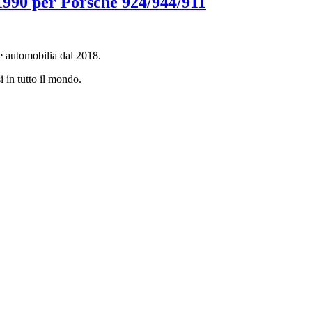
990 per Porsche 924/944/911
e automobilia dal 2018.
i in tutto il mondo.