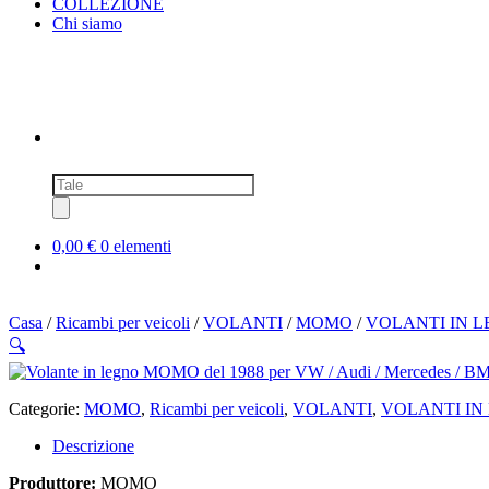
COLLEZIONE
Chi siamo
Ricerca
prodotti
0,00 €
0 elementi
Casa
/
Ricambi per veicoli
/
VOLANTI
/
MOMO
/
VOLANTI IN 
🔍
Categorie:
MOMO
,
Ricambi per veicoli
,
VOLANTI
,
VOLANTI IN
Descrizione
Produttore:
MOMO