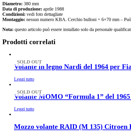
Diametro:
380 mm
Data di produzione:
aprile 1988
Condizioni:
vedi foto dettagliate
Montaggio:
nessun numero KBA. Cerchio bulloni = 6×70 mm – Può es
Nota:
questo articolo può essere installato solo da personale qualificat
Prodotti correlati
SOLD OUT
Volante in legno Nardi del 1964 per Fi
Leggi tutto
SOLD OUT
Volante MOMO “Formula 1” del 1965 per
Leggi tutto
Mozzo volante RAID (M 135) Citroen