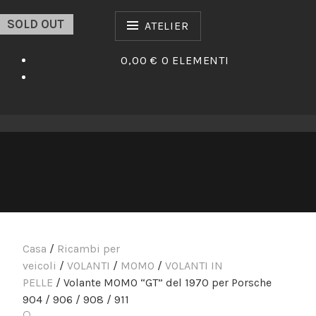
Vai
SOLD OUT
al
ATELIER
contenuto
0,00 €
0 ELEMENTI
Casa
/
Ricambi per
veicoli
/
VOLANTI
/
MOMO
/
VOLANTI IN
PELLE
/ Volante MOMO “GT” del 1970 per Porsche
904 / 906 / 908 / 911