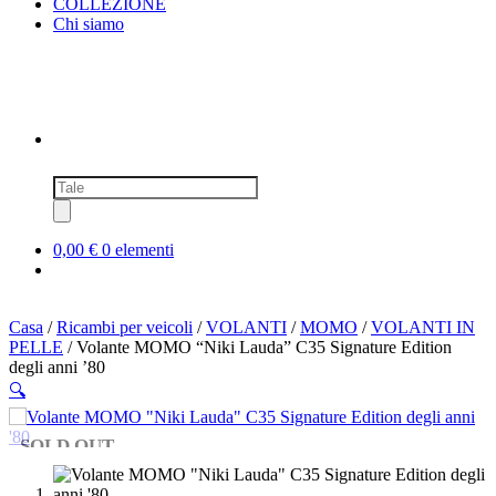
COLLEZIONE
Chi siamo
Ricerca
prodotti
0,00 €
0 elementi
Casa
/
Ricambi per veicoli
/
VOLANTI
/
MOMO
/
VOLANTI IN
PELLE
/ Volante MOMO “Niki Lauda” C35 Signature Edition
degli anni ’80
🔍
SOLD OUT