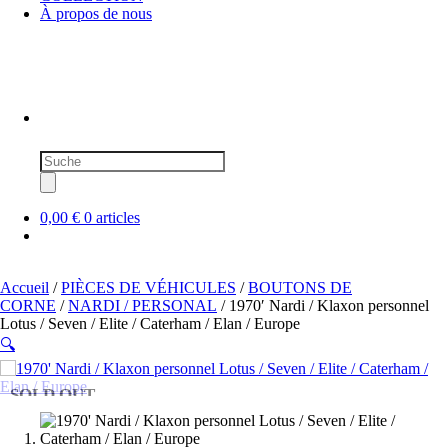
À propos de nous
Recherche
de
produits
0,00 €
0 articles
Accueil
/
PIÈCES DE VÉHICULES
/
BOUTONS DE
CORNE
/
NARDI / PERSONAL
/ 1970′ Nardi / Klaxon personnel
Lotus / Seven / Elite / Caterham / Elan / Europe
🔍
SOLD OUT