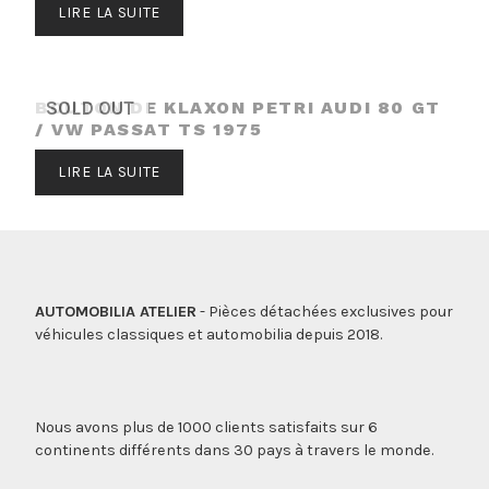
LIRE LA SUITE
BOUTON DE KLAXON PETRI AUDI 80 GT
SOLD OUT
/ VW PASSAT TS 1975
LIRE LA SUITE
AUTOMOBILIA ATELIER
- Pièces détachées exclusives pour
véhicules classiques et automobilia depuis 2018.
Nous avons plus de 1000 clients satisfaits sur 6
continents différents dans 30 pays à travers le monde.