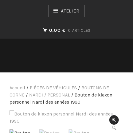
Passer
au
ATELIER
contenu
0,00 €
0 ARTICLES
Accueil
/
PIÈCES DE VÉHICULES
/
BOUTONS DE
CORNE
/
NARDI / PERSONAL
/ Bouton de klaxon
personnel Nardi des années 1990
🔍