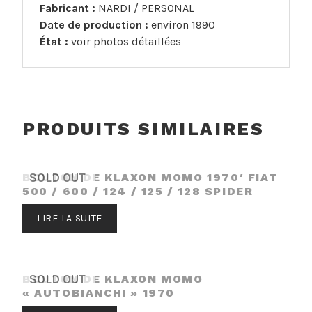
des
Fabricant :
NARDI / PERSONAL
années
Date de production :
environ 1990
1990
État :
voir photos détaillées
PRODUITS SIMILAIRES
BOUTON DE KLAXON MOMO 1970′ FIAT
SOLD OUT
500 / 600 / 124 / 125 / 128 SPIDER
LIRE LA SUITE
BOUTON DE KLAXON MOMO
SOLD OUT
« AUTOBIANCHI » 1970