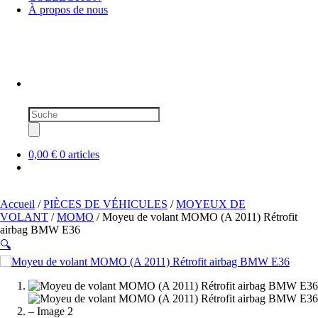
À propos de nous
Recherche
de
produits
0,00 €
0 articles
Accueil
/
PIÈCES DE VÉHICULES
/
MOYEUX DE
VOLANT
/
MOMO
/ Moyeu de volant MOMO (A 2011) Rétrofit
airbag BMW E36
🔍
SOLD OUT