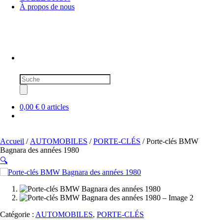
À propos de nous
Recherche
de
produits
0,00 €
0 articles
Accueil
/
AUTOMOBILES
/
PORTE-CLÉS
/ Porte-clés BMW
Bagnara des années 1980
🔍
SOLD OUT
Catégorie :
AUTOMOBILES
,
PORTE-CLÉS