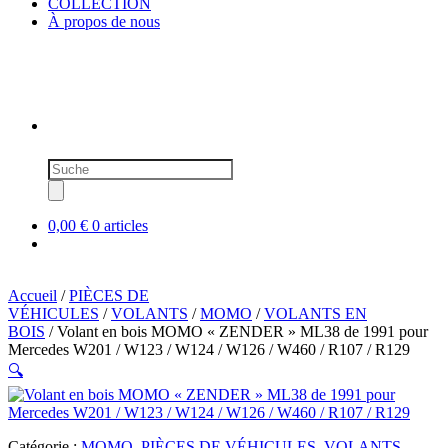
COLLECTION
À propos de nous
Recherche
de
produits
0,00 €
0 articles
Accueil
/
PIÈCES DE
VÉHICULES
/
VOLANTS
/
MOMO
/
VOLANTS EN
BOIS
/ Volant en bois MOMO « ZENDER » ML38 de 1991 pour
Mercedes W201 / W123 / W124 / W126 / W460 / R107 / R129
🔍
Catégorie :
MOMO
,
PIÈCES DE VÉHICULES
,
VOLANTS
,