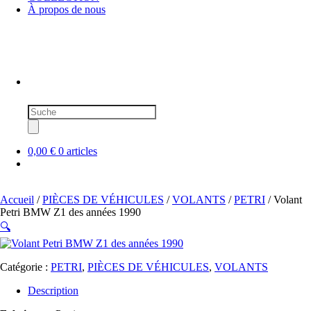
À propos de nous
Recherche
de
produits
0,00 €
0 articles
Accueil
/
PIÈCES DE VÉHICULES
/
VOLANTS
/
PETRI
/ Volant
Petri BMW Z1 des années 1990
🔍
Catégorie :
PETRI
,
PIÈCES DE VÉHICULES
,
VOLANTS
Description