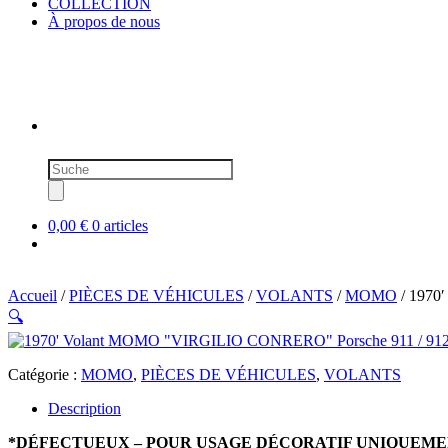
COLLECTION
À propos de nous
Recherche
de
produits
0,00 €
0 articles
Accueil
/
PIÈCES DE VÉHICULES
/
VOLANTS
/
MOMO
/ 1970
🔍
Catégorie :
MOMO
,
PIÈCES DE VÉHICULES
,
VOLANTS
Description
*DÉFECTUEUX – POUR USAGE DÉCORATIF UNIQUEME