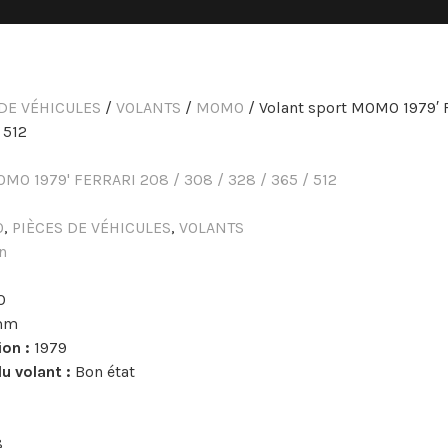
 DE VÉHICULES
/
VOLANTS
/
MOMO
/ Volant sport MOMO 1979′ 
 512
O
,
PIÈCES DE VÉHICULES
,
VOLANTS
n
O
mm
on :
1979
du volant :
Bon état
8