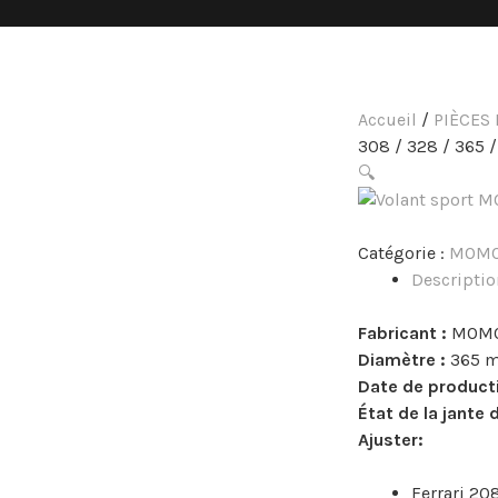
Accueil
/
PIÈCES
308 / 328 / 365 /
🔍
Catégorie :
MOM
Descriptio
Fabricant :
MOM
Diamètre :
365 
Date de producti
État de la jante 
Ajuster:
Ferrari 20