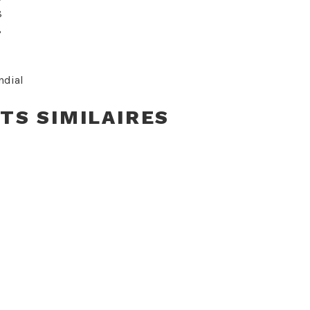
8
8
5
ndial
TS SIMILAIRES
UT
ANT EN BOIS BBS MERCEDE
te
UT
NT BBS 1990′ ÉDITION « 