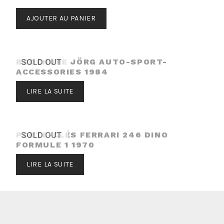
AJOUTER AU PANIER
BROCHURE JÖRG AUTO-SPORT-
SOLD OUT
ACCESSORIES 1984
LIRE LA SUITE
PORTE-CLÉS FERRARI 246 DINO
SOLD OUT
FORMULE 1 1970
LIRE LA SUITE