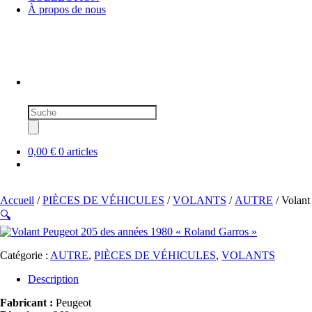
À propos de nous
Recherche
de
produits
0,00 €
0 articles
Accueil
/
PIÈCES DE VÉHICULES
/
VOLANTS
/
AUTRE
/ Volant
🔍
Catégorie :
AUTRE
,
PIÈCES DE VÉHICULES
,
VOLANTS
Description
Fabricant :
Peugeot